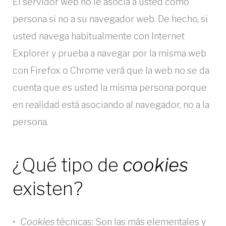
El servidor web no le asocia a usted como
o
persona si no a su navegador web. De hecho, si
o
usted navega habitualmente con Internet
Explorer y prueba a navegar por la misma web
k
con Firefox o Chrome verá que la web no se da
i
cuenta que es usted la misma persona porque
e
en realidad está asociando al navegador, no a la
s
persona.
¿Qué tipo de
cookies
existen?
Cookies
técnicas: Son las más elementales y