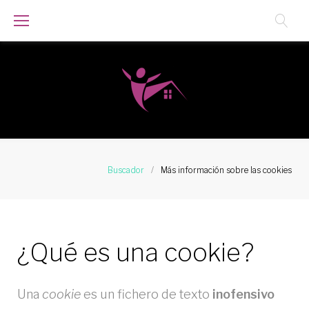
S
a
l
t
a
r
a
Buscador
/
Más información sobre las cookies
l
c
o
M
¿Qué es una cookie?
n
t
á
e
Una
cookie
es un fichero de texto
inofensivo