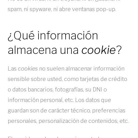
n
spam, ni spyware, ni abre ventanas pop-up.
s
¿Qué información
o
almacena una
cookie
?
b
r
Las
cookies
no suelen almacenar información
e
sensible sobre usted, como tarjetas de crédito
l
o datos bancarios, fotografías, su DNI o
información personal, etc. Los datos que
a
guardan son de carácter técnico, preferencias
s
personales, personalización de contenidos, etc.
c