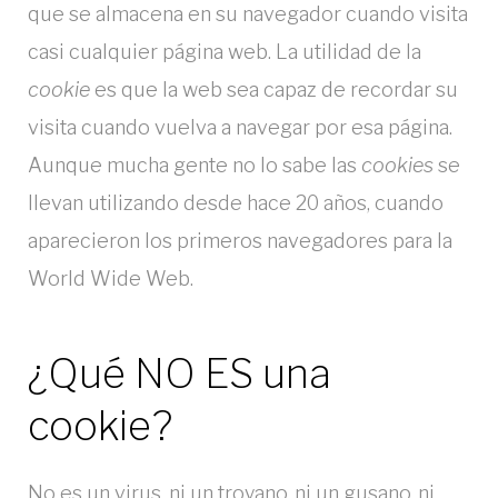
s
n
que se almacena en su navegador cuando visita
i
i
casi cualquier página web. La utilidad de la
d
n
cookie
es que la web sea capaz de recordar su
o
visita cuando vuelva a navegar por esa página.
f
Aunque mucha gente no lo sabe las
cookies
se
o
llevan utilizando desde hace 20 años, cuando
r
aparecieron los primeros navegadores para la
World Wide Web.
m
a
¿Qué NO ES una
c
cookie?
i
ó
No es un virus, ni un troyano, ni un gusano, ni