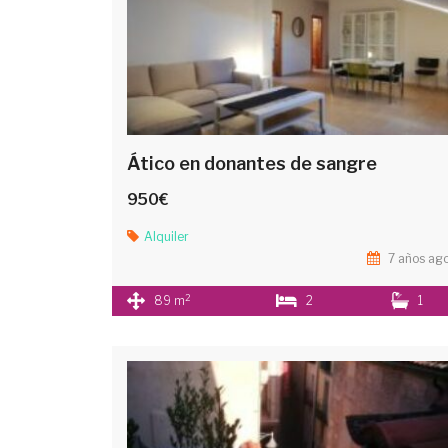
n
i
d
o
Ático en donantes de sangre
950€
Alquiler
7 años ag
2
89 m
2
1