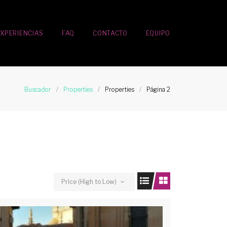
EXPERIENCIAS
FAQ
CONTACTO
EQUIPO
Buscador
/
Properties
/
Properties
/
Página 2
Price (High to Low)