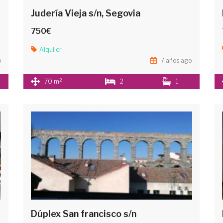
Judería Vieja s/n, Segovia
750€
Alquiler
o
7 años ago
2
70 m
2
1
Dúplex San francisco s/n