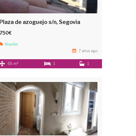
Plaza de azoguejo s/n, Segovia
750€
Alquiler
7 años ago
2
65 m
1
1