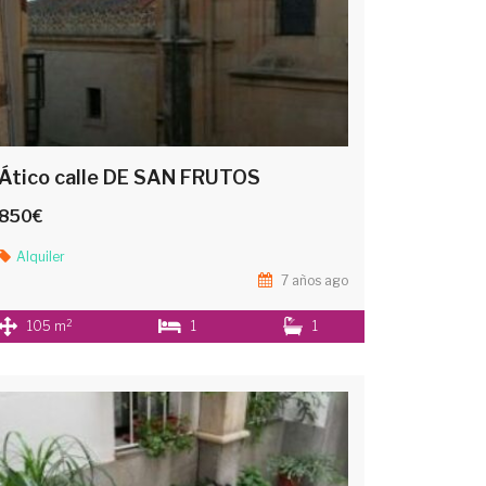
Ático calle DE SAN FRUTOS
850€
Alquiler
7 años ago
2
105 m
1
1