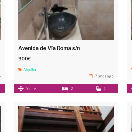
Avenida de Vía Roma s/n
900€
Alquiler
o
7 años ago
2
92 m
2
1