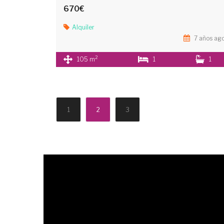
670€
Alquiler
7 años ag
2
105 m
1
1
1
2
3