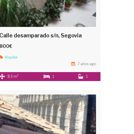
Calle desamparado s/n, Segovia
800€
Alquiler
7 años ago
2
83 m
1
1