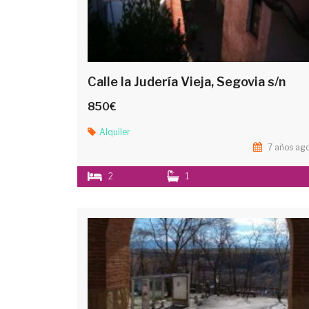
Calle la Judería Vieja, Segovia s/n
850€
Alquiler
7 años ag
2
1