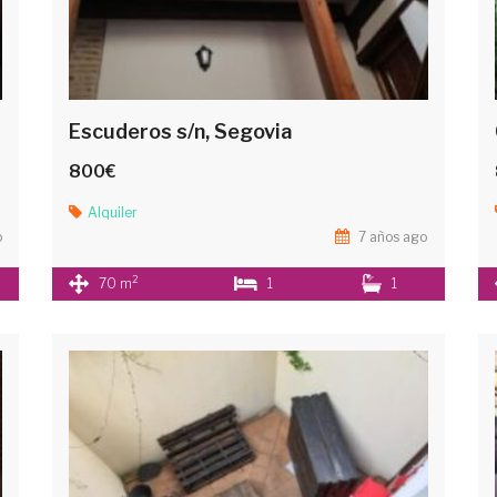
Escuderos s/n, Segovia
800€
Alquiler
o
7 años ago
2
70 m
1
1