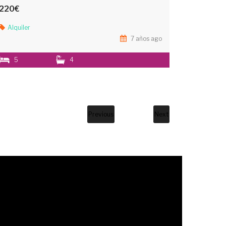
220€
Alquiler
7 años ago
5
4
Previous
Next