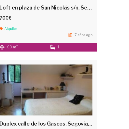
Loft en plaza de San Nicolás s/n, Segovia
700€
Alquiler
7 años ago
2
60 m
1
Duplex calle de los Gascos, Segovia s/n