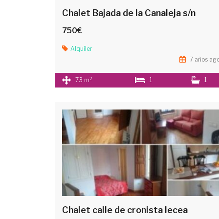
Chalet Bajada de la Canaleja s/n
750€
Alquiler
7 años ag
2
73 m
1
1
Chalet calle de cronista lecea