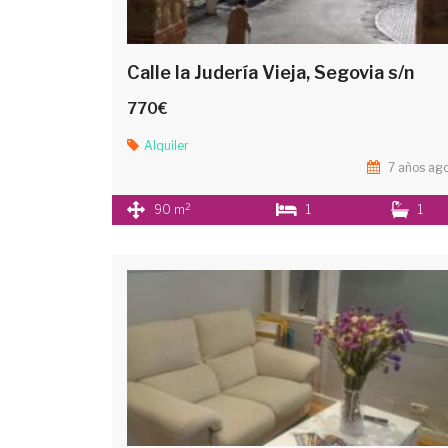
Calle la Judería Vieja, Segovia s/n
770€
Alquiler
7 años ag
2
90 m
1
1