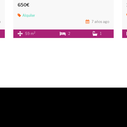
650€
Alquiler
o
7 años ago
2
59 m
2
1