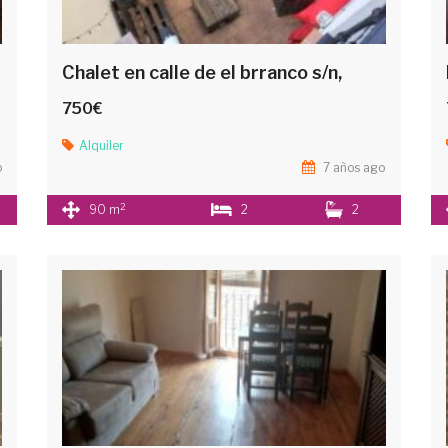
Chalet en calle de el brranco s/n,
750€
Alquiler
o
7 años ago
2
90 m
2
2