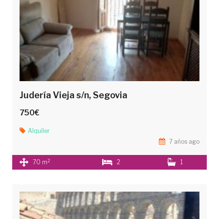
Judería Vieja s/n, Segovia
750€
Alquiler
7 años ago
2
70 m
2
1