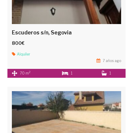
Escuderos s/n, Segovia
800€
Alquiler
7 años ago
2
70 m
1
1