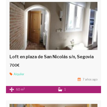
Loft en plaza de San Nicolás s/n, Segovia
700€
Alquiler
7 años ago
2
60 m
1