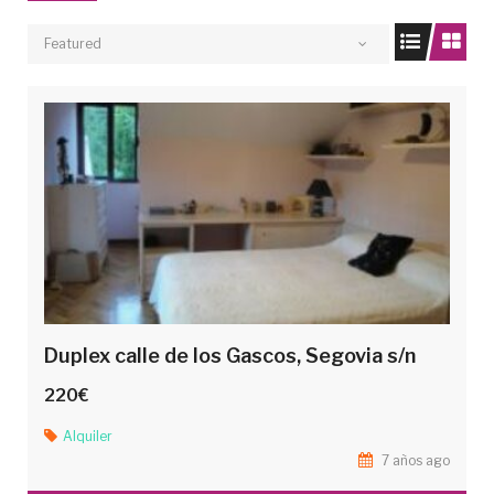
n
Featured
i
d
o
Duplex calle de los Gascos, Segovia s/n
220€
Alquiler
7 años ago