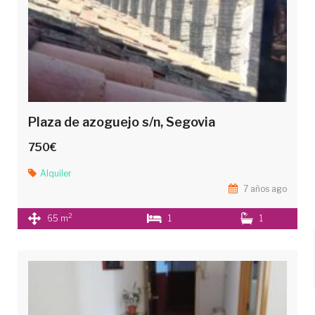
Plaza de azoguejo s/n, Segovia
750€
Alquiler
7 años ago
2
65 m
1
1