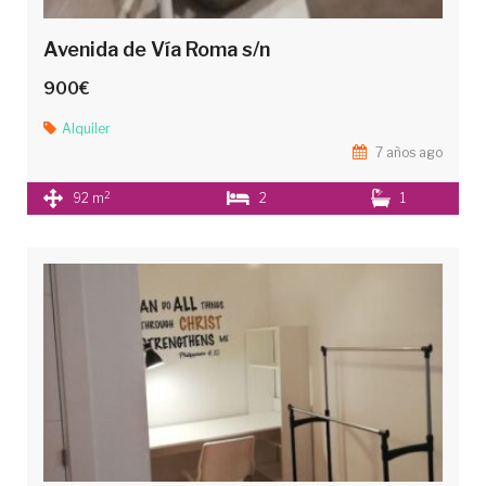
Avenida de Vía Roma s/n
900€
Alquiler
7 años ago
2
92 m
2
1