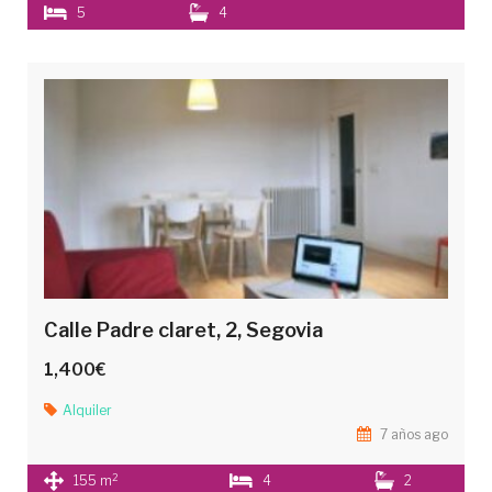
5
4
Calle Padre claret, 2, Segovia
1,400€
Alquiler
7 años ago
2
155 m
4
2