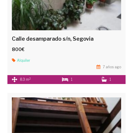
Calle desamparado s/n, Segovia
800€
Alquiler
7 años ago
2
83 m
1
1