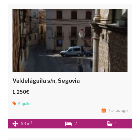
Valdeláguila s/n, Segovia
1,250€
Alquiler
7 años ago
2
93 m
2
1