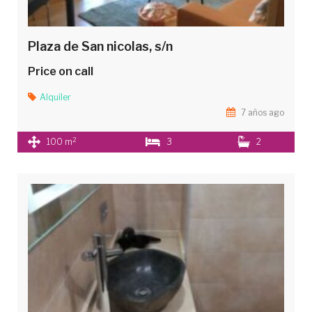
Plaza de San nicolas, s/n
Price on call
Alquiler
7 años ago
2
100 m
3
2