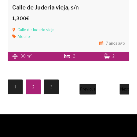
Calle de Juderia vieja, s/n
1,300€
Calle de Judaria vieja
Alquiler
7 años ago
2
90 m
2
2
1
2
3
Previous
Next