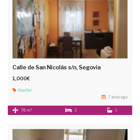
Calle de San Nicolás s/n, Segovia
1,000€
Alquiler
7 años ago
2
78 m
2
1