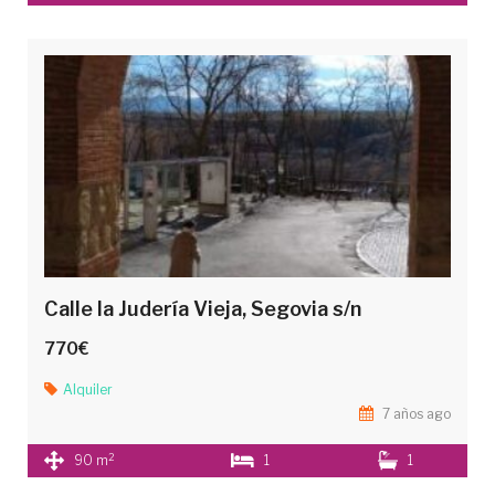
Calle la Judería Vieja, Segovia s/n
770€
Alquiler
7 años ago
2
90 m
1
1