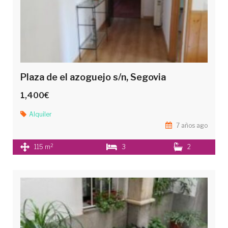
Plaza de el azoguejo s/n, Segovia
1,400€
Alquiler
7 años ago
2
115 m
3
2